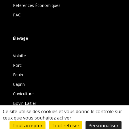
Références Économiques
PAC
Élevage
Volaille
Porc
Equin
Caprin
Cuniculture
Bovin Laitier
Ce site utilise des cookies et vous donne le contrôle sur
Bovin
ceux que vous souhaitez activer
Tout accepter
Tout refuser
Personnaliser