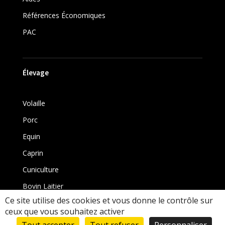
Références Économiques
PAC
Élevage
Volaille
Porc
Equin
Caprin
Cuniculture
Bovin Laitier
Ce site utilise des cookies et vous donne le contrôle sur
Bovin
ceux que vous souhaitez activer