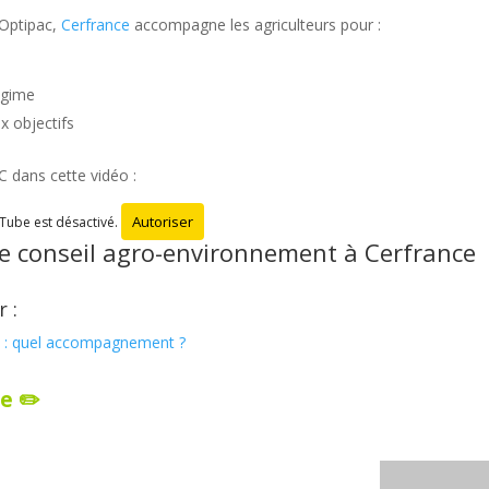
 Optipac,
Cerfrance
accompagne les agriculteurs pour :
régime
x objectifs
C dans cette vidéo :
Autoriser
Tube est désactivé.
e conseil agro-environnement à
Cerfrance
 :
 : quel accompagnement ?
e ✏️