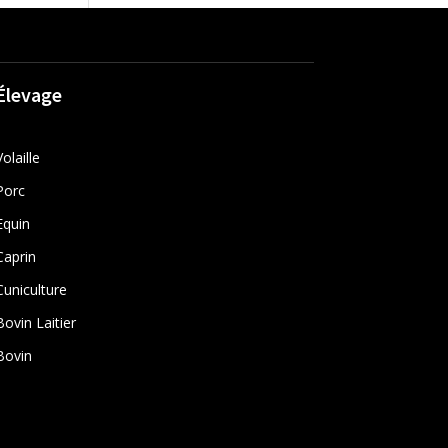
Élevage
Volaille
Porc
Equin
Caprin
Cuniculture
Bovin Laitier
Bovin