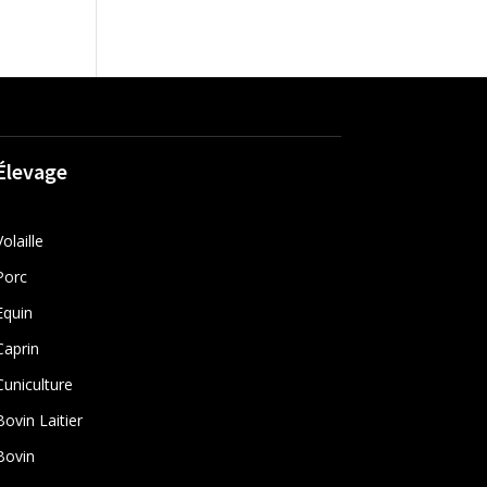
Élevage
Volaille
Porc
Equin
Caprin
Cuniculture
Bovin Laitier
Bovin