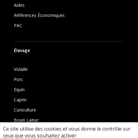
Aides
Références Économiques
PAC
Élevage
Volaille
Porc
Equin
Caprin
Cuniculture
Bovin Laitier
Ce site utilise des cookies et vous donne le contrôle sur
Bovin
ceux que vous souhaitez activer