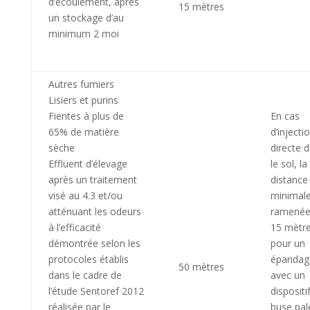
d’écoulement, après
15 mètres
un stockage d’au
minimum 2 moi
Autres fumiers
Lisiers et purins
Fientes à plus de
En cas
65% de matière
d’injecti
sèche
directe 
Effluent d’élevage
le sol, la
après un traitement
distance
visé au 4.3 et/ou
minimale
atténuant les odeurs
ramenée
à l’efficacité
15 mètre
démontrée selon les
pour un
protocoles établis
épandag
50 mètres
dans le cadre de
avec un
l’étude Sentoref 2012
dispositi
réalisée par le
buse pal