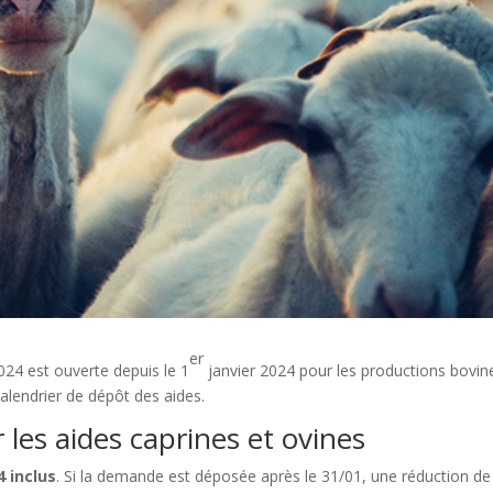
er
024 est ouverte depuis le 1
janvier 2024 pour les productions bovin
calendrier de dépôt des aides.
 les aides caprines et ovines
4 inclus
. Si la demande est déposée après le 31/01, une réduction d