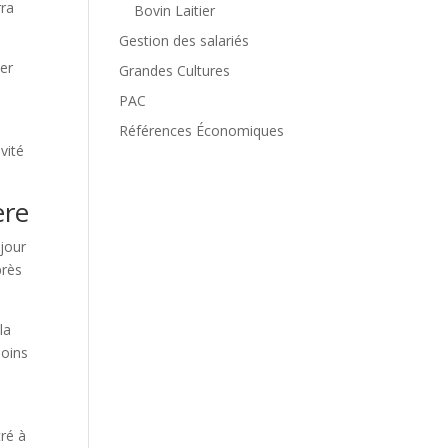
rra
Bovin Laitier
Gestion des salariés
ver
Grandes Cultures
PAC
Références Économiques
vité
ère
jour
près
la
moins
tré à