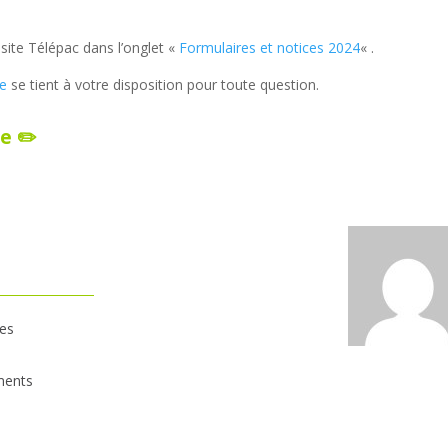
 site Télépac dans l’onglet «
Formulaires et notices 2024
« .
ée
se tient à votre disposition pour toute question.
e ✏️
les
ments