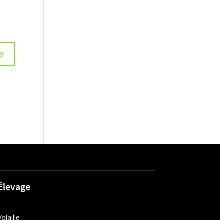
Élevage
Volaille