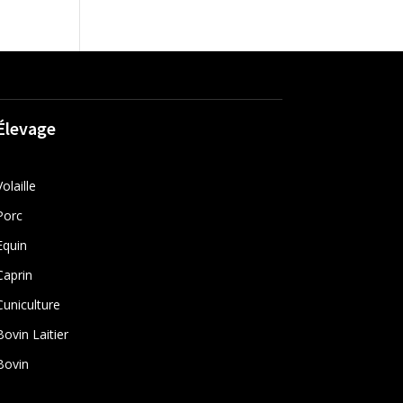
Élevage
Volaille
Porc
Equin
Caprin
Cuniculture
Bovin Laitier
Bovin