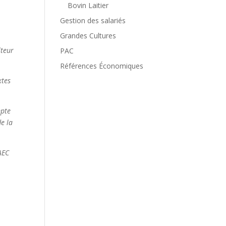
Bovin Laitier
Gestion des salariés
Grandes Cultures
lteur
PAC
Références Économiques
xtes
mpte
de la
AEC