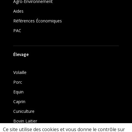
Agro-Environnement
Aides
Références Économiques
PAC
Élevage
Volaille
Porc
Equin
Caprin
Cuniculture
Bovin Laitier
Ce site utilise des cookies et vous donne le contrôle sur
Bovin