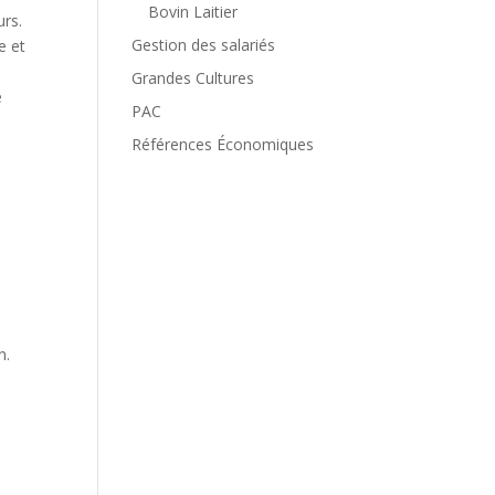
Bovin Laitier
urs.
Gestion des salariés
e et
Grandes Cultures
e
PAC
Références Économiques
n.
e