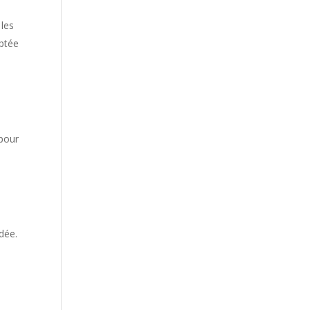
 les
aptée
 pour
dée.