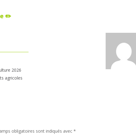
e ✏️
ulture 2026
ts agricoles
amps obligatoires sont indiqués avec
*