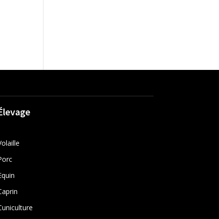
Élevage
Volaille
Porc
Equin
Caprin
Cuniculture