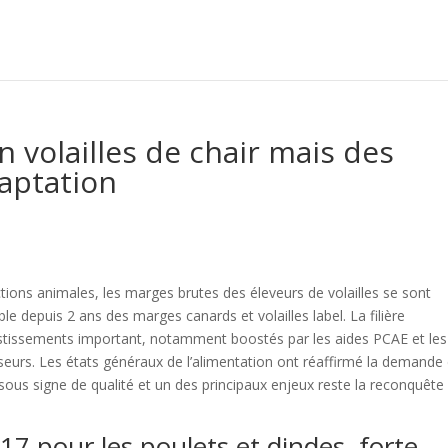
 volailles de chair mais des
aptation
tions animales, les marges brutes des éleveurs de volailles se sont
 depuis 2 ans des marges canards et volailles label. La filière
stissements important, notamment boostés par les aides PCAE et les
seurs. Les états généraux de l’alimentation ont réaffirmé la demande
us signe de qualité et un des principaux enjeux reste la reconquête
17 pour les poulets et dindes, forte