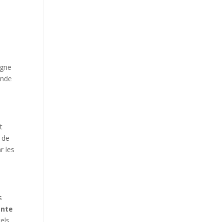
igne
ande
t
 de
r les
s
ente
els