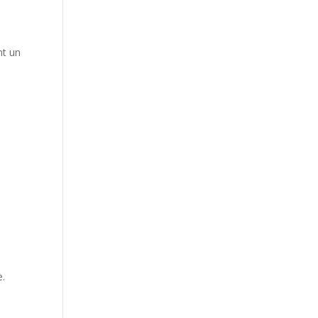
nt un
e.