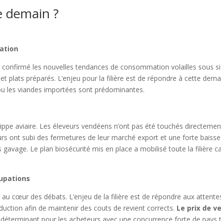
re demain ?
ation
nt confirmé les nouvelles tendances de consommation volailles sous s
e et plats préparés. L’enjeu pour la filière est de répondre à cette dem
ou les viandes importées sont prédominantes.
ippe aviaire. Les éleveurs vendéens n’ont pas été touchés directemen
urs ont subi des fermetures de leur marché export et une forte baisse
 gavage. Le plan biosécurité mis en place a mobilisé toute la filière ca
cupations
au cœur des débats. L’enjeu de la filière est de répondre aux attente
duction afin de maintenir des couts de revient corrects.
Le prix de v
 déterminant pour les acheteurs avec une concurrence forte de pays t