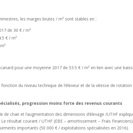
trimestres, les marges brutes / m² sont stables en :
017 de 30 € / m²
.5 € / m²
 m²
canard pour une moyenne 2017 de 53.5 € / m² en lien avec une bais
onction du niveau technique de l’éleveur et de la vitesse de rotation
pécialisés, progression moins forte des revenus courants
le de chair et l’augmentation des dimensions d’élevage /UTHF expliqu
 Le résultat courant / UTHF (EBE – amortissement – Frais Financiers)
sements importants (50 000 € / exploitations spécialisées en 2016).