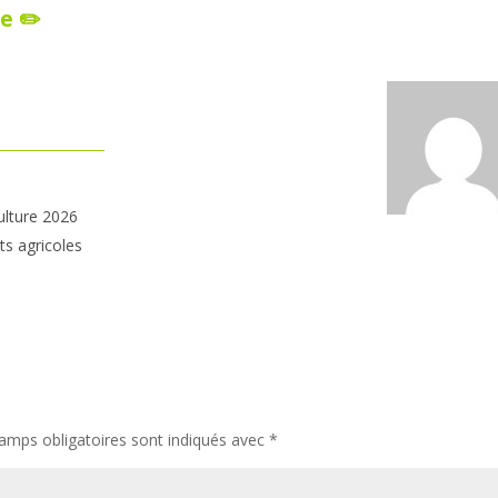
e ✏️
ulture 2026
ts agricoles
amps obligatoires sont indiqués avec
*