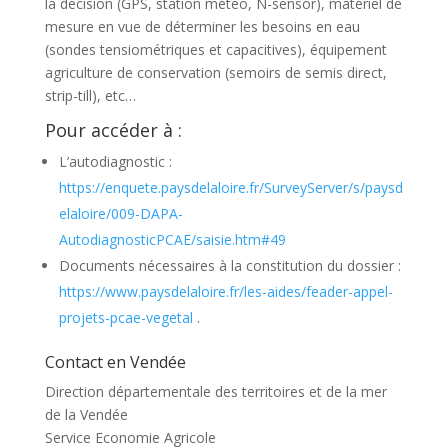
la décision (GPS, station météo, N-sensor), matériel de
mesure en vue de déterminer les besoins en eau
(sondes tensiométriques et capacitives), équipement
agriculture de conservation (semoirs de semis direct,
strip-till), etc…
Pour accéder à :
L’autodiagnostic :
https://enquete.paysdelaloire.fr/SurveyServer/s/paysd
elaloire/009-DAPA-
AutodiagnosticPCAE/saisie.htm#49
Documents nécessaires à la constitution du dossier :
https://www.paysdelaloire.fr/les-aides/feader-appel-
projets-pcae-vegetal
.
Contact en Vendée
Direction départementale des territoires et de la mer
de la Vendée
Service Economie Agricole