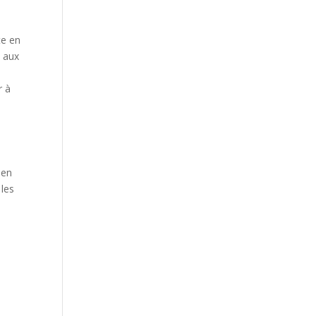
te en
e aux
r à
 en
 les
a