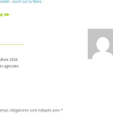
aille : zoom sur la filière.
e ✏️
ulture 2026
ts agricoles
amps obligatoires sont indiqués avec
*