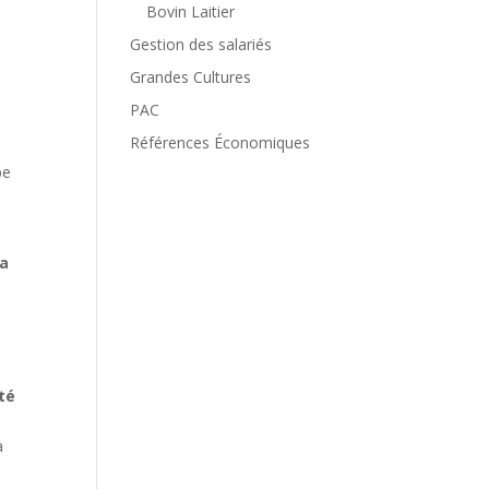
Bovin Laitier
Gestion des salariés
Grandes Cultures
PAC
Références Économiques
pe
 a
ité
a