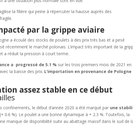
if à une situation plus normale sont en vue.
gilise la filière qui peine à répercuter la hausse auprès des
agile.
pacté par la grippe aviaire
ogne a écoulé des stocks de poulets à des prix très bas et a pesé
lisé récemment le marché polonais. L’impact très important de la grip
et a réduit la pression à court terme.
France a progressé de 5.1 %
sur les trois premiers mois de 2021 en
avec la baisse des prix.
L’importation en provenance de Pologne
ion assez stable en ce début
illes
es confinements, le début d’année 2020 a été marqué par
une stabil
(+ 0.6 %). Le poulet a une bonne dynamique à + 2.3 %. Toutefois, la
une manque de disponibilité suite au abattage massif dans le sud de l