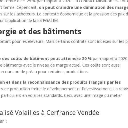
 de l’ordre de + 25 % par rapport à 2020. La contractualisation est for
urt terme. Cependant,
on peut craindre une diminution des marg
es sur les acheteurs. Le contexte économique et la pression des prix d
ur l’application de la loi EGALIM.
ergie et des bâtiments
tant pour les éleveurs. Mais certains contrats sont indexés sur les p
e des coûts de bâtiment peut atteindre 20 %
par rapport à 2020
 de bâtiments avec le niveau de marge actuel. Ces coûts sont aussi
arcours ou de préau pour certaines productions.
ion et dans la reconnaissance des produits français par les
ts de production freine le développement et l’investissement. La repri
particuliers en volailles standards. Ceci, avec une image du métier
alisé Volailles à
Cerfrance Vendée
r :