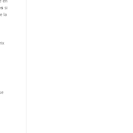
te en
es
si
e la
rix
.
se