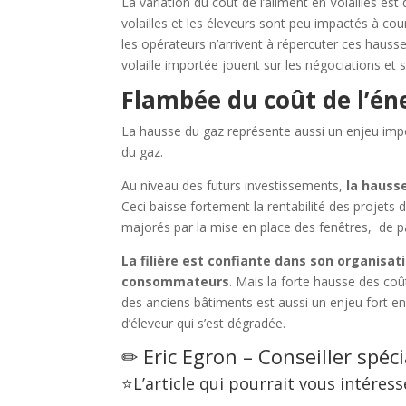
La variation du coût de l’aliment en Volailles est
volailles et les éleveurs sont peu impactés à co
les opérateurs n’arrivent à répercuter ces hauss
volaille importée jouent sur les négociations et s
Flambée du coût de l’én
La hausse du gaz représente aussi un enjeu impor
du gaz.
Au niveau des futurs investissements,
la hauss
Ceci baisse fortement la rentabilité des projets
majorés par la mise en place des fenêtres, de p
La filière est confiante dans son organisat
consommateurs
. Mais la forte hausse des coû
des anciens bâtiments est aussi un enjeu fort en 
d’éleveur qui s’est dégradée.
✏ Eric Egron – Conseiller spéci
⭐L’article qui pourrait vous intéresse