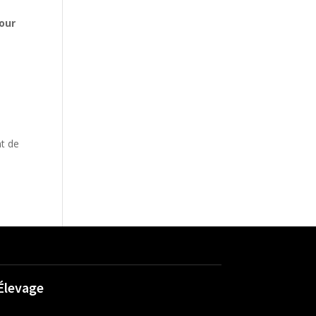
pour
nt de
Élevage