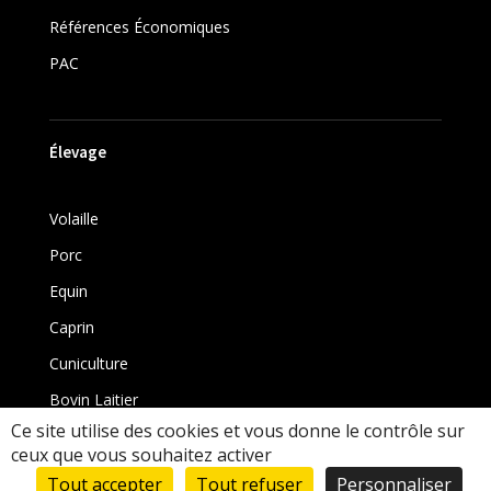
Références Économiques
PAC
Élevage
Volaille
Porc
Equin
Caprin
Cuniculture
Bovin Laitier
Ce site utilise des cookies et vous donne le contrôle sur
Bovin
ceux que vous souhaitez activer
Tout accepter
Tout refuser
Personnaliser