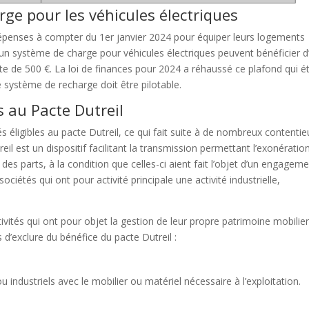
rge pour les véhicules électriques
 dépenses à compter du 1er janvier 2024 pour équiper leurs logements
’un système de charge pour véhicules électriques peuvent bénéficier d
te de 500 €. La loi de finances pour 2024 a réhaussé ce plafond qui ét
 système de recharge doit être pilotable.
es au Pacte Dutreil
és éligibles au pacte Dutreil, ce qui fait suite à de nombreux contentie
eil est un dispositif facilitant la transmission permettant l’exonératio
des parts, à la condition que celles-ci aient fait l’objet d’un engagem
ociétés qui ont pour activité principale une activité industrielle,
ivités qui ont pour objet la gestion de leur propre patrimoine mobilie
 d’exclure du bénéfice du pacte Dutreil :
industriels avec le mobilier ou matériel nécessaire à l’exploitation.