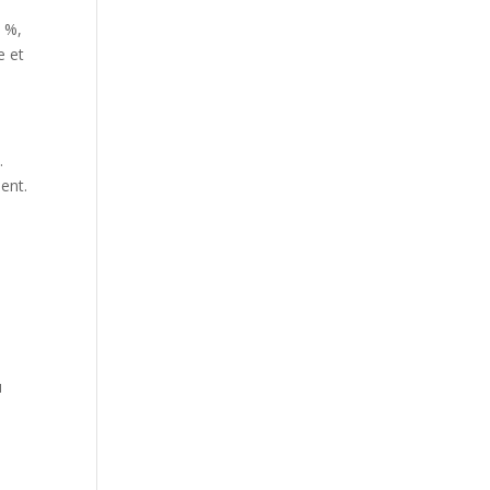
0 %,
e et
.
.
ent.
u