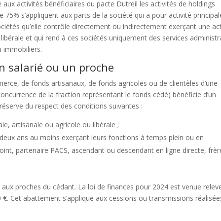
aux activités bénéficiaires du pacte Dutreil les activités de holdings
e 75% s’appliquent aux parts de la société qui a pour activité principa
ociétés qu’elle contrôle directement ou indirectement exerçant une act
u libérale et qui rend à ces sociétés uniquement des services administra
u immobiliers.
n salarié ou un proche
erce, de fonds artisanaux, de fonds agricoles ou de clientèles d’une
 concurrence de la fraction représentant le fonds cédé) bénéficie d’un
 réserve du respect des conditions suivantes :
le, artisanale ou agricole ou libérale ;
s deux ans au moins exerçant leurs fonctions à temps plein ou en
int, partenaire PACS, ascendant ou descendant en ligne directe, frèr
 aux proches du cédant. La loi de finances pour 2024 est venue relev
 €. Cet abattement s’applique aux cessions ou transmissions réalisée