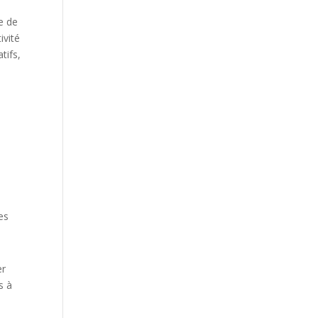
le de
ivité
tifs,
es
er
s à