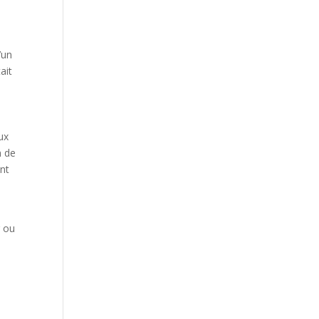
’un
ait
ux
n de
ent
r ou