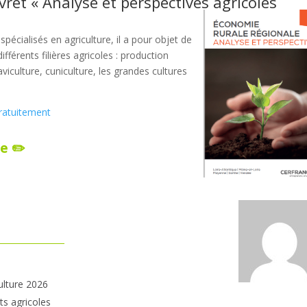
vret « Analyse et perspectives agricoles
spécialisés en agriculture, il a pour objet de
ifférents filières agricoles : production
aviculture, cuniculture, les grandes cultures
gratuitement
e ✏️
ulture 2026
ts agricoles