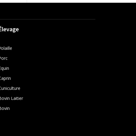
Élevage
Volaille
Porc
Equin
Caprin
Cuniculture
Bovin Laitier
Bovin