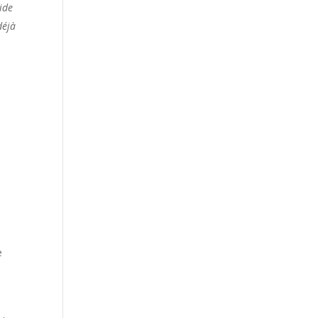
ide
déjà
e