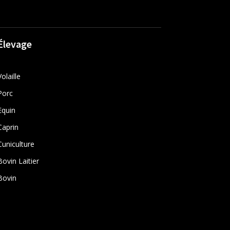
Élevage
Volaille
Porc
Equin
Caprin
Cuniculture
Bovin Laitier
Bovin