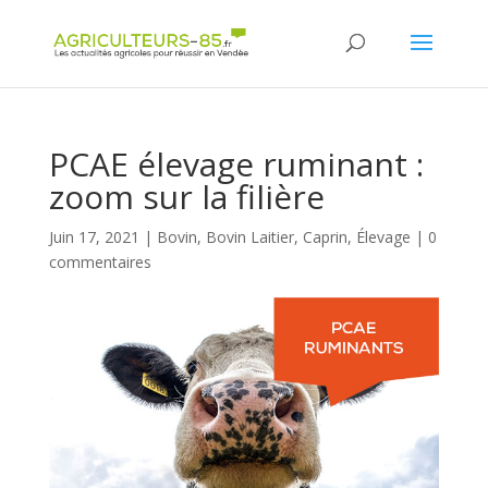
Panneau de gestion des cookies
PCAE élevage ruminant :
zoom sur la filière
Juin 17, 2021
|
Bovin
,
Bovin Laitier
,
Caprin
,
Élevage
|
0
commentaires