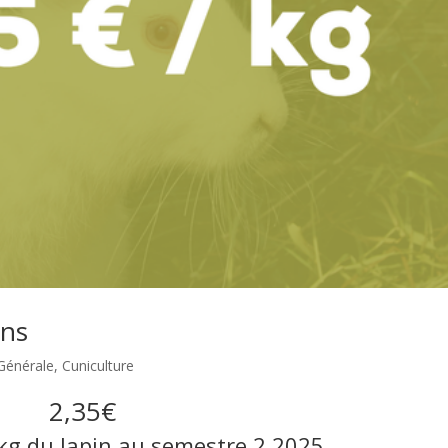
ins
 Générale
,
Cuniculture
2,35€
u kg du lapin au semestre 2 2025