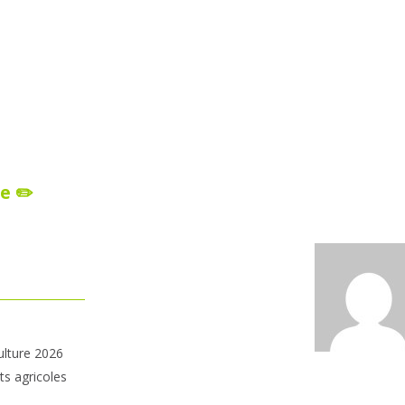
e ✏️
ulture 2026
ts agricoles