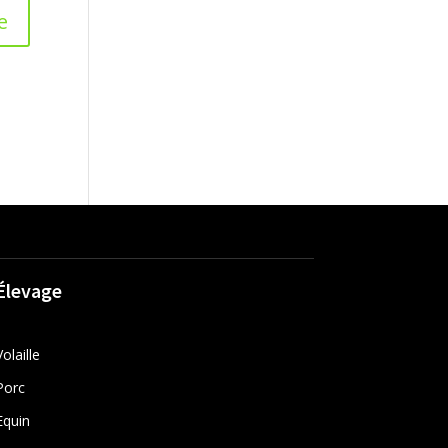
Élevage
Volaille
Porc
Equin