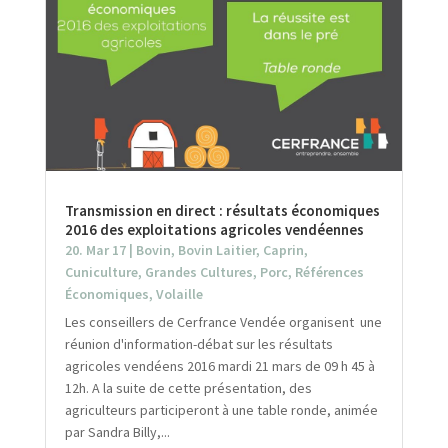
Transmission en direct : résultats économiques
2016 des exploitations agricoles vendéennes
20. Mar 17
|
Bovin
,
Bovin Laitier
,
Caprin
,
Cuniculture
,
Grandes Cultures
,
Porc
,
Références
Économiques
,
Volaille
Les conseillers de Cerfrance Vendée organisent une
réunion d'information-débat sur les résultats
agricoles vendéens 2016 mardi 21 mars de 09 h 45 à
12h. A la suite de cette présentation, des
agriculteurs participeront à une table ronde, animée
par Sandra Billy,...