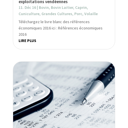
exploitations vendéennes
11. Déc 16
|
Bovin
,
Bovin Laitier
,
Caprin
,
Cuniculture
,
Grandes Cultures
,
Porc
,
Volaille
Téléchargez le livre blanc des références
économiques 2016 ici : Références économiques
2016
LIRE PLUS