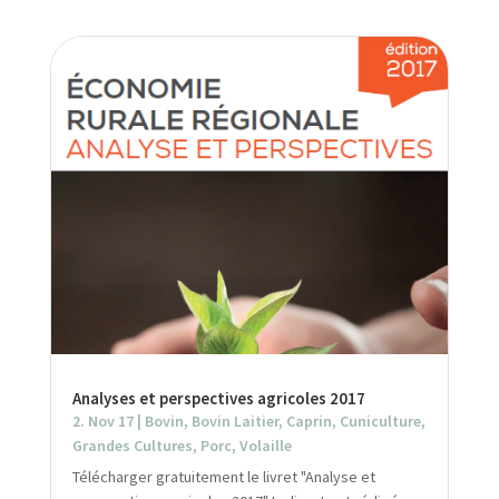
Analyses et perspectives agricoles 2017
2. Nov 17
|
Bovin
,
Bovin Laitier
,
Caprin
,
Cuniculture
,
Grandes Cultures
,
Porc
,
Volaille
Télécharger gratuitement le livret "Analyse et